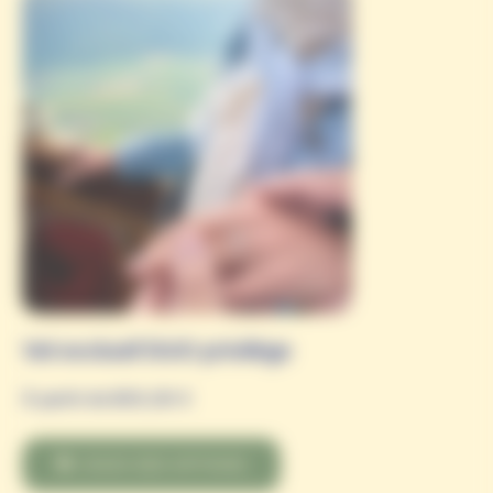
Vol exclusif DUO privilège
À partir de
800,00
€
CHOIX DES OPTIONS