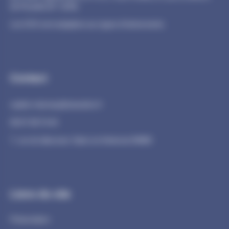
de Picardie (N° 1139).
Les CGV sont adaptées aux types d’événements.
Contact
sophie.miannay@wanadoo.fr
06.07.68.74.44
7, rue du laboureur Sains en Amienois 80680
Liens du site
Présentation