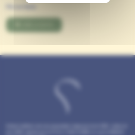
Prix sur devis
LIRE LA SUITE
Amiens balloon est une association régie par la loi 1901, créée en
juin 2009, agréée par la F.F.A ( n°236-II-AMB ) et par la RDDJS