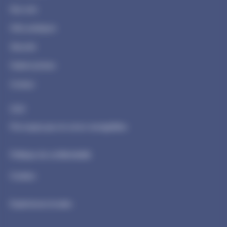
Nos vols
Infos pratiques
Sécurité
Galerie photos
Contact
CGV
Pré-requis pour le vol en montgolfière
Politique de confidentialité
Cookies
Expériences locales